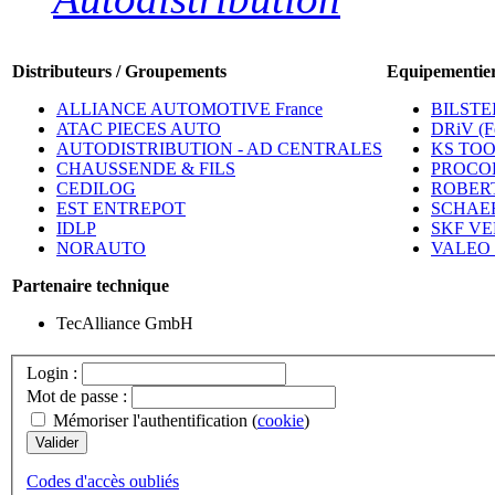
Distributeurs / Groupements
Equipementier
ALLIANCE AUTOMOTIVE France
BILSTEI
ATAC PIECES AUTO
DRiV (Fe
AUTODISTRIBUTION - AD CENTRALES
KS TO
CHAUSSENDE & FILS
PROCO
CEDILOG
ROBERT
EST ENTREPOT
SCHAEF
IDLP
SKF VE
NORAUTO
VALEO 
Partenaire technique
TecAlliance GmbH
Login :
Mot de passe :
Mémoriser l'authentification (
cookie
)
Codes d'accès oubliés