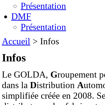
Présentation
DMF
Présentation
Accueil
> Infos
Infos
Le GOLDA,
G
roupement po
dans la
D
istribution
A
utomo
simplifiée créée en 2008. Se