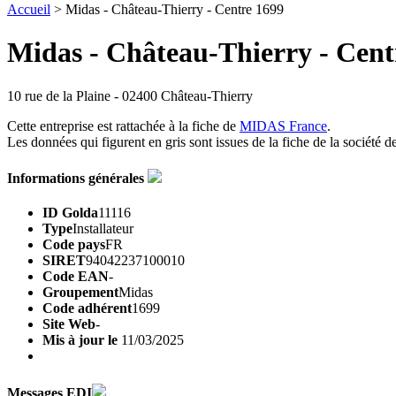
Accueil
> Midas - Château-Thierry - Centre 1699
Midas - Château-Thierry - Cent
10 rue de la Plaine - 02400 Château-Thierry
Cette entreprise est rattachée à la fiche de
MIDAS France
.
Les données qui figurent
en gris
sont issues de la fiche de la société d
Informations générales
ID Golda
11116
Type
Installateur
Code pays
FR
SIRET
94042237100010
Code EAN
-
Groupement
Midas
Code adhérent
1699
Site Web
-
Mis à jour le
11/03/2025
Messages EDI