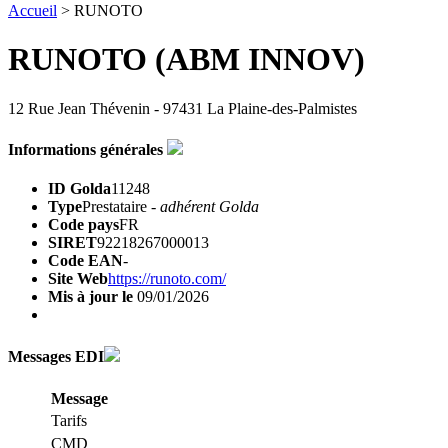
Accueil
> RUNOTO
RUNOTO (ABM INNOV)
12 Rue Jean Thévenin - 97431 La Plaine-des-Palmistes
Informations générales
ID Golda
11248
Type
Prestataire -
adhérent Golda
Code pays
FR
SIRET
92218267000013
Code EAN
-
Site Web
https://runoto.com/
Mis à jour le
09/01/2026
Messages EDI
Message
Tarifs
CMD