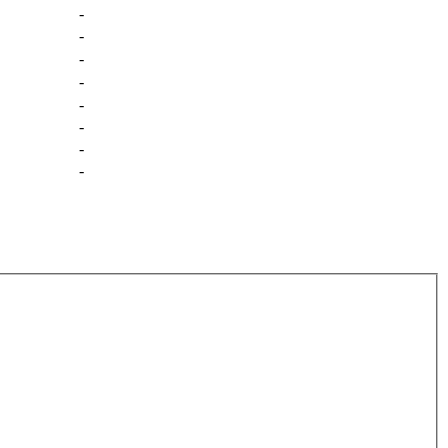
-
-
-
-
-
-
-
-