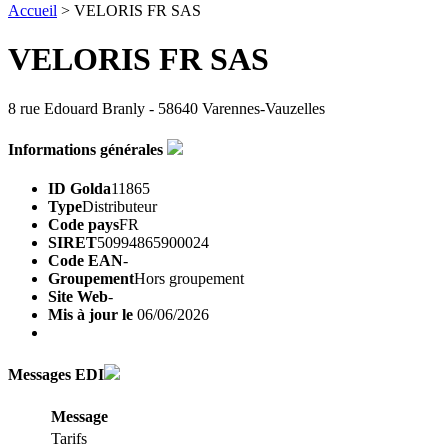
Accueil
> VELORIS FR SAS
VELORIS FR SAS
8 rue Edouard Branly - 58640 Varennes-Vauzelles
Informations générales
ID Golda
11865
Type
Distributeur
Code pays
FR
SIRET
50994865900024
Code EAN
-
Groupement
Hors groupement
Site Web
-
Mis à jour le
06/06/2026
Messages EDI
Message
Tarifs