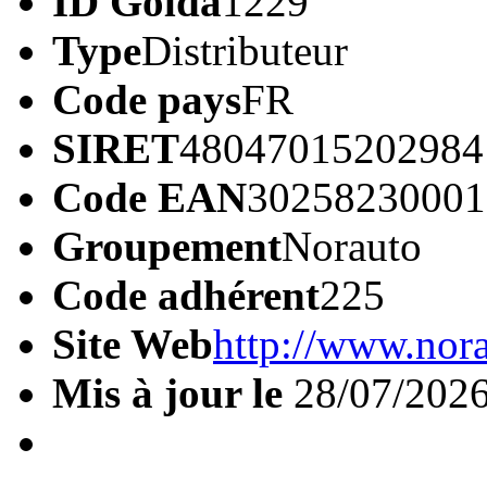
ID Golda
1229
Type
Distributeur
Code pays
FR
SIRET
48047015202984
Code EAN
30258230001
Groupement
Norauto
Code adhérent
225
Site Web
http://www.nor
Mis à jour le
28/07/202