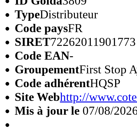
ID Golda
3809
Type
Distributeur
Code pays
FR
SIRET
72262011901773
Code EAN
-
Groupement
First Stop 
Code adhérent
HQSP
Site Web
http://www.cote
Mis à jour le
07/08/202