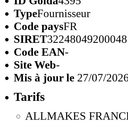
ID Golda
4395
Type
Fournisseur
Code pays
FR
SIRET
32248049200048
Code EAN
-
Site Web
-
Mis à jour le
27/07/202
Tarifs
ALLMAKES FRANC