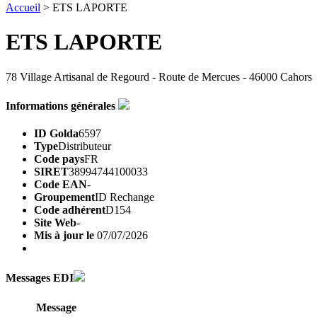
Accueil
> ETS LAPORTE
ETS LAPORTE
78 Village Artisanal de Regourd - Route de Mercues - 46000 Cahors
Informations générales
ID Golda
6597
Type
Distributeur
Code pays
FR
SIRET
38994744100033
Code EAN
-
Groupement
ID Rechange
Code adhérent
D154
Site Web
-
Mis à jour le
07/07/2026
Messages EDI
Message