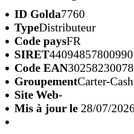
ID Golda
7760
Type
Distributeur
Code pays
FR
SIRET
44094857800990
Code EAN
30258230078
Groupement
Carter-Cash
Site Web
-
Mis à jour le
28/07/202